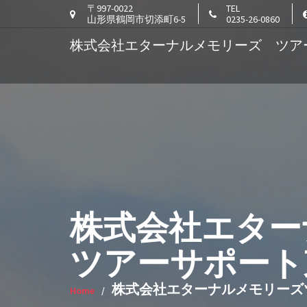
Skip
〒997-0022
TEL
山形県鶴岡市切添町6-5
0235-26-0860
to
content
株式会社エターナルメモリーズ ツア
株式会社エター
ツアーサポート
株式会社エターナルメモリーズ
Home