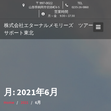
Skip
〒997-0022
TEL
山形県鶴岡市切添町6-5
0235-26-0860
to
営業時間
content
月～金 9:30～17:30
株式会社エターナルメモリーズ ツアー
サポート東北
月:
2021年6月
Home
2021
6月