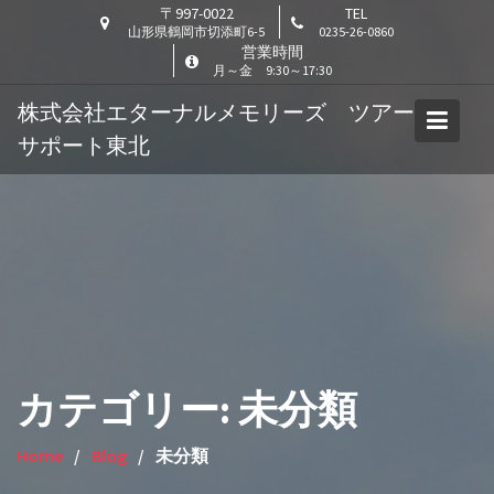
Skip
〒997-0022
TEL
山形県鶴岡市切添町6-5
0235-26-0860
to
営業時間
content
月～金 9:30～17:30
株式会社エターナルメモリーズ ツアー
サポート東北
カテゴリー:
未分類
Home
Blog
未分類